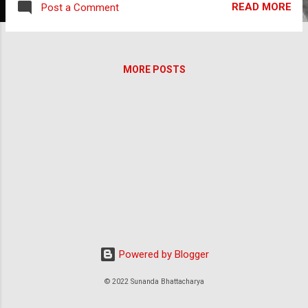
READ MORE
Post a Comment
হল। কোনের টেবিলে বসে রূপক কর তাকিয়ে থাকে সুধাময়ের দিকে। রূপকের সাথে
চোখাচোখি হতেই সুধাময় মুখে হাসি টেনে আনার চেষ্টা করেন। যা আসে , তা শুধু গাল
আর ঠোঁটের পেশী মিলে একসারসাইজের মতো কিছু হয়। কিন্তু তাই রূপকের কাছে
যথেষ্ট। সে সিট ছেড়ে উঠে আসে। সুধাময়বাবুর টেবিলে এসে সামনের চেয়ারটায় ধপ
MORE POSTS
করে এসে বসে পড়ে রূপক। বলে – এইটা কী হইল সুধাময়দা!’ -‘ জিন্দাবাদ জিন্দাবাদ
না করনের শাস্তি।‘ কথাটা ঠিকই। কিন্তু রূপক আস্বাস্তি বোধ করে। কে শুনে ফেলে
কার...
Powered by Blogger
© 2022 Sunanda Bhattacharya