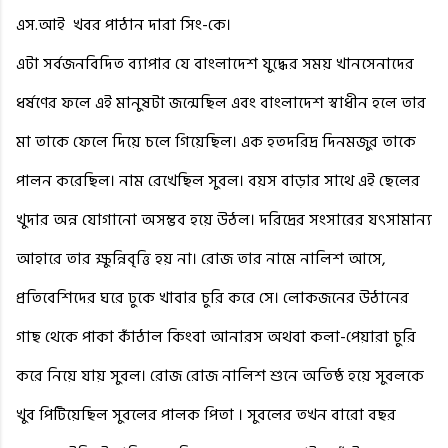
এস.আই
খবর পাঠান দারা সিং-কে।
এটা সর্বজনবিদিত ব্যাপার যে বাংলাদেশ যুদ্ধের সময় খানসেনাদের
ধর্ষণের ফলে এই মানুষটা জন্মেছিল এবং বাংলাদেশ স্বাধীন হলে তার
মা তাকে ফেলে দিয়ে চলে গিয়েছিল। এক হতদরিদ্র দিনমজুর তাকে
পালন করেছিল। নাম রেখেছিল সুবল। বয়স বাড়ার সাথে এই ছেলের
খুদার অন্ন যোগানো অসম্ভব হয়ে উঠল। দরিদ্রের সংসারের যৎসামান্য
আহারে তার ক্ষুন্নিবৃত্তি হয় না। রোজ তার নামে নালিশ আসে,
প্রতিবেশিদের ঘরে ঢুকে খাবার চুরি করে সে। লোকজনের উঠানের
গাছ থেকে পাকা কাঁঠাল কিংবা আনারস অথবা কলা-পেয়ারা চুরি
করে নিয়ে যায় সুবল। রোজ রোজ নালিশ শুনে অতিষ্ঠ হয়ে সুবলকে
খুব পিটিয়েছিল সুবলের পালক পিতা । সুবলের তখন বারো বছর