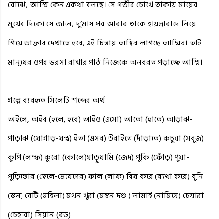
বোঝে, আম্মি কেন একথা বলছে। সে গভীর চোখে তাকায় মায়ের
মুখের দিকে। সে জানে, দু’মাস পর আবার তাকে হায়দ্রাবাদে নিয়ে
গিয়ে ডাক্তার দেখাতে হবে, এই চিন্তায় অস্থির লাগছে আম্মির। তাই
মানুষের ওপর ভরসা রাখার পাঠ নিজেকে অনবরত পড়াচ্ছে আম্মি।
গল্পে ব্যবহৃত সিলেটি শব্দের অর্থ
অইলে, অইব (হলে, হবে) আইও (এসো) আতো (হাতে) আড়াঝ-
পাড়াঝ (যোগাড়-যন্ত্র) ইতা (এসব) উবাইতে (দাঁড়াতে) কচুয়া (সবুজ)
কুপি (লম্ফ) কুরো (কোলে)ঘাড়ুয়ামি (জেদ) পুকি (ফোঁড়) পুয়া-
পুড়িন্তোর (ছেলে-মেয়েদের) ফাল (লাফ) বিষ করে (ব্যথা করে) বুনি
(স্তন) বেটি (মহিলা) মথন খুরা (মন্থন দণ্ড ) লামাই (নামিয়ে) চেয়ারা
(চেহারা) সিয়ান (বড়)