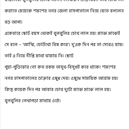
করাতে মেয়েকে শমশের নগর জেলা হাসপাতালে নিয়ে যেতে বললেন
বড় আপা।
একেবারে ছোট বয়স থেকেই বুলবুলির চোখ লাল হয়। মাঝে মাঝেই
সে বলে – ‘আম্মি, চোউখো বিষ করে’। দু’এক দিন পর তা সেরেও যায়।
তাই এ নিয়ে দীপ্তি মাথা ঘামায় নি। ছোট
পুয়া-পুড়িন্তোর তো কত রকম অসুখ-বিসুখই করে থাকে। শমশের
নগর হাসপাতালের ডাক্তার ওষুধ দেয়। ওষুধে সাময়িক আরাম হয়।
কিন্তু কয়েক দিন পর আবার চোখ দুটো মাঝে মাঝে লাল হয়।
বুলবুলির লেখাপড়া মাথায় ওঠে।