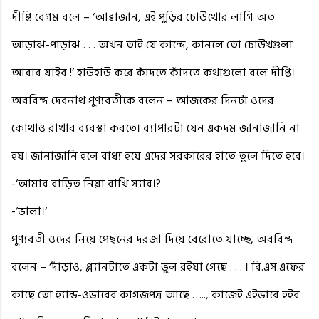
দীপ্তি বেগম বলে – ‘আব্বাজান, এই পুড়ির চোউখোর লাগি অত
আড়াঝ-পাড়াঝ . . . অখন তাই যে কান্দে, কানলে তো চোউখগুলা
আবার যাইব !’ হাউহাউ করে কাঁদতে কাঁদতে কথাগুলো বলে দীপ্তি।
অরবিন্দ দেবনাথ পুণ্যবতীকে বলেন – আজকের দিনটা ওদের
কোথাও রাখার ব্যবস্থা করতে। ব্যাপারটা যেন একদম জানাজানি না
হয়। জানাজানি হলে বাধ্য হয়ে এদের সরকারের হাতে তুলে দিতে হবে।
-‘আমার বাড়িত নিয়া রাখি স্যার।?
-‘ভালা।‘
পুণ্যবতী ওদের নিয়ে পেছনের দরজা দিয়ে বেরোতে যাচ্ছে, অরবিন্দ
বলেন – ‘দাঁড়াও, প্ল্যানটাতে একটা ভুল রইয়া গেছে . . . । বি.এস.এফের
কাছে তো হ্যান্ড-ওভারের কাগজপত্র আছে ….., কাজেই এইভাবে হইব