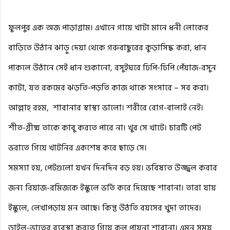
ফুলপুর এক অজ পাড়াগ্রাম। এখানে গায়ে খাটা মানে ধনী লোকের
বাড়িতে উঠান ঝাড়ু দেয়া থেকে গরুবাছুরের কুড়াসিদ্ধ করা, ধান
পাকলে উঠানে সেই ধান শুকানো, রসুইঘরে ঢিপি-ঢিপি পেঁয়াজ-রসুন
কাটা, যত রকমের ঝড়তি-পড়তি কাজ থাকে সংসারে – সব করা।
আল্লাহ্‌ রহম,
শাবানার স্বাস্থ্য ভালো। শরীরে রোগ-বালাই নেই।
শীত-গ্রীষ্ম তাকে কাবু করতে পারে না। খুব সে খাটে। চারটি পেট
ভরাতে গিয়ে খাটনির একশেষ করে ছাড়ে সে।
সমস্যা হয়, পেটগুলো যখন দিনদিন বড় হয়। ভবিষ্যত উজ্জ্বল করার
জন্য রিয়াজ-রমিজকে ইস্কুলে ভর্তি করে দিয়েছে শাবানা। তারা যায়
ইস্কুলে, লেখাপড়ায় মন আছে। কিন্তু উঠতি বয়সের খুদা তাদের।
ডাইল-ভাতের ব্যবস্থা করতে গিয়ে কুল পায়না শাবানা। এমন সময়