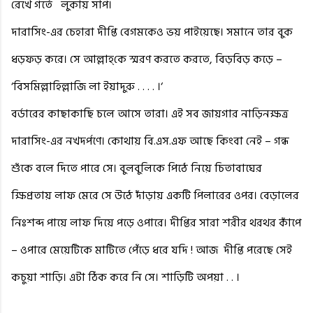
রেখে গর্তে
লুকায় সাপ।
দারাসিং-এর চেহারা দীপ্তি বেগমকেও ভয় পাইয়েছে। সমানে তার বুক
ধড়ফড় করে। সে আল্লাহ্‌কে স্মরণ করতে করতে, বিড়বিড় কড়ে –
‘বিসমিল্লাহিল্লাজি লা ইয়াদুরু . . . . ।‘
বর্ডারের কাছাকাছি চলে আসে তারা। এই সব জায়গার নাড়িনক্ষত্র
দারাসিং-এর নখদর্পণে। কোথায় বি.এস.এফ আছে কিংবা নেই – গন্ধ
শুঁকে বলে দিতে পারে সে। বুলবুলিকে পিঠে নিয়ে চিতাবাঘের
ক্ষিপ্রতায় লাফ মেরে সে উঠে দাঁড়ায় একটি পিলারের ওপর। বেড়ালের
নিঃশব্দ পায়ে লাফ দিয়ে পড়ে ওপারে। দীপ্তির সারা শরীর থরথর কাঁপে
– ওপারে মেয়েটিকে মাটিতে পেঁড়ে ধরে যদি ! আজ
দীপ্তি পরেছে সেই
কচুয়া শাড়ি। এটা ঠিক করে নি সে। শাড়িটি অপয়া . . ।