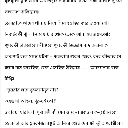
বুলবুলি। ছুটে আসে অনতিদূরে পাহারারত বি.এস .এফ। দালাল দু’জন
ততক্ষণে পালিয়েছে।
ভোররাতে তাদের থানায় নিয়ে গিয়ে হস্তান্তর করে জওয়ানরা।
নিকটবর্তী পুলিশ-কোয়ার্টার থেকে ডেকে আনা হয় এ.এস.আই
পুণ্যবতী চাকমাকে। দীপ্তিকে পুণ্যবতী জিজ্ঞাসাবাদ করেন। সে
অকপটে বলে সমস্ত ঘটনা – একেবারে শুরুর থেকে, কবে কীভাবে সে
বর্ডার ক্রস করেছিল, কেন এসেছিল ইন্ডিয়ায়
. . . . আদ্যোপান্ত বলে
দীপ্তি।
-‘তুমরার লগে পুরুষমানুষ নাই?
-‘যেগুলা আছল, পুরুষই তো !’
জবাবটা ধারালো। পুণ্যবতী কী যেন ভাবেন। একজন কন্‌স্টেবলকে
ডেকে চা আর গ্লুকোজ বিস্কুট আনিয়ে খেতে দেন এই দুই অপরাধীকে।