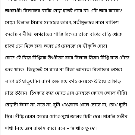
অপরাধী। বিলালের নাকি মেয়ে হতেই পারে না। এটা আর কারোও
মেয়ে। বিলাল মিয়ার সন্দেহের কারণ, সতীপুতদের নামে নালিশ
করেছিল দীপ্তি। অপরাধের শাস্তি হিসেবে তাকে বাপের বাড়ি থেকে
টাকা এনে দিতে হবে। তবেই এই মেয়েকে সে স্বীকৃতি দেবে।
রোজ এই নিয়ে দীপ্তিকে উৎপীড়ন করে বিলাল মিয়া। দীপ্তি ঘাড় গোঁজ
করে থাকে। কিছুতেই সে যাবে না টাকা আনতে। বিলালের অসহ্য
লাগে এই ঘাড়ুয়ামি। রাগে অন্ধ হয়ে কচি মেয়েকে উঠিয়ে আছাড়
মারে উঠানে। চিৎকার করে দৌড়ে এসে মেয়েকে কোলে তোলে দীপ্তি।
মেয়েটা কাঁদে না, নড়ে না, বুনি খাওয়াতে গেলে চোষে না, চোখ দুটো
স্থির। দীপ্তি বেগম মেয়ের চোখে-মুখে জলের ছিটা দেয়। পাগলি সতীন
পাখা নিয়ে এসে বাতাস করে। বলে – ‘মাথাত ফু দে’।