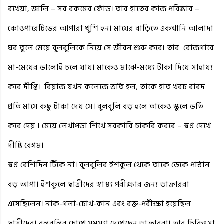
বখেয়া, জালি – সব রকমের ফোঁড়। তার হাতের কাজ পরিষ্কার –
কোওপারেটিভের আপারা খুশি হন। মায়ের বাড়িতে একখানি আলাদা
ঘর তুলে মেয়ে বুলবুলিকে নিয়ে সে জীবন শুরু করে। তার
রোজগারে
মা-মেয়ের ভালোই চলে যায়। মাকেও মাঝে-মধ্যে টাকা দিয়ে সাহায্য
করে দীপ্তি।
রিয়াজ যখন কলেজে ভর্তি হল, তাকে হাত খরচ বাবদ
প্রতি মাসে কছু টাকা দেয় সে। বুলবুলি বড় হলে তাকেও স্কুলে ভর্তি
করে দেয় । মেয়ে লেখাপড়া শিখে সরকারি চাকরি করবে – স্বপ্ন দেখে
দীপ্তি বেগম।
স্বপ্ন বেশিদিন টিঁকে না। বুলবুলির ইশকুল থেকে তাকে ডেকে পাঠান
বড় আপা। ইশকুলে ছাত্রীদের স্বাস্থ্য পরীক্ষার জন্য ডাক্তাররা
এসেছিলেন। নাক-গলা-চোখ-কান এবং রক্ত-পরীক্ষা হয়েছিল
ছাত্রীদের। বুলবুলির চোখে সমস্যা দেখেছেন ডাক্তাররা। তার চিকিৎসা