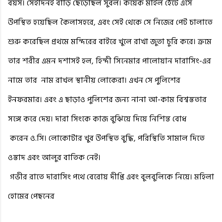
বয়স। সেইদিনই বাড়ি ছেড়েছিল সুবল। কয়েক মাইল হেঁটে এসে
উপস্থিত হয়েছিল কৈলাসহরে, এবং সেই থেকে সে নিজের পেট চালাতে
শুরু করেছিল প্রথমে মন্দিরের বাইরে খুলে রাখা জুতা চুরি করে। ক্রমে
তার শরীর এমন দশাসই হল, হিন্দী সিনেমার পালোয়ান দারাসিং-এর
নামে তার
নাম রাখল স্থানীয় লোকেরা। এখন সে পুলিশের
ইনফরমার। এবং এ ছাড়াও পুলিশের জন্য নানা আ-কাম বিশ্বস্ততার
সঙ্গে করে দেয়। দারা সিংকে কাজ বুঝিয়ে দিয়ে নিশিন্ত বোধ
করেন ও.সি। লোকোটার খুব উপস্থিত বুদ্ধি, পরিস্থিতি সামাল দিতে
ওস্তাদ এবং আলুর বাতিক নেই।
গভীর রাতে দারাসিং পথে বেরোয় দীপ্তি এবং বুলবুলিকে নিয়ে। মহিলা
হোমের পেছনের