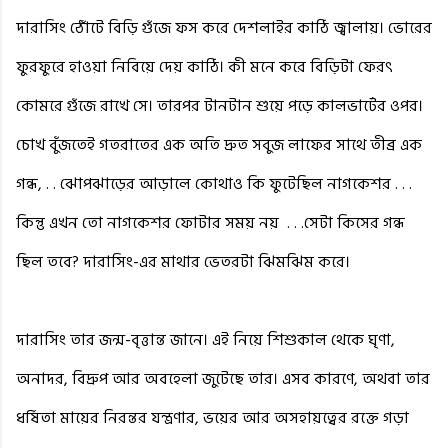
দারাসিং ঠোঁটে বিড়ি গুঁজে ফস করে দেশলাইর কাঠি জ্বালায়। ভোরের
ফুরফুরে হাওয়া নিবিয়ে দেয় কাঠি। কী মনে করে বিড়িটা ফেরৎ
কোমরে গুঁজে রাখে সে। তারপর টানটান শুয়ে পড়ে কালভার্টের ওপর।
চোখ বুঁজতেই গতরাতের এক অতি দ্রুত সবুজ লাফের সাথে তীব্র এক
গন্ধ, . . ঝোপঝাড়ের আড়ালে কোথাও কি ফুটেছিল নাগকেশর . . .
কিন্তু এখন তো নাগকেশর ফোটার সময় নয়
. . .সেটা কিসের গন্ধ
ছিল তবে? দারাসিং-এর মাথার ভেতরটা ঝিমঝিম করে।
দারাসিং তার জন্ম-বৃত্তান্ত জানে। এই নিয়ে শিশুকাল থেকে ঘৃণা,
অনাদর, বিদ্রুপ আর অবহেলা জুটেছে তার। এসব কারণে, অথবা তার
ধর্ষিতা মায়ের নিরন্তর যন্ত্রণার, ভয়ের আর অসহায়ত্বের রক্তে গড়া