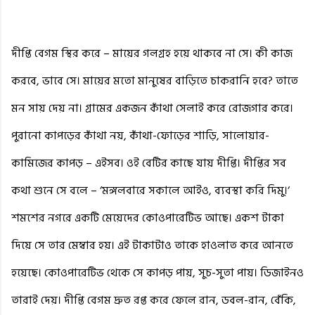
দীপ্তি বেগম স্থির করে – মায়ের গলগ্রহ হয়ে থাকবে না সে। কী কাজ
করবে, ভাবে সে। মায়ের মতো মানুষের বাড়িতে চাকরানি হবে? তাতে
মন সায় দেয় না। গ্রামের একজন কাঁথা সেলাই করে রোজগার করে।
পুরানো কাপড়ের কাঁথা নয়, কাঁথা-ফোড়ের শাড়ি, সালোয়ার-
কামিজের কাপড় – এইসব। ওই বেটির কাছে যায় দীপ্তি। দীপ্তির সব
কথা শুনে সে বলে – ‘মঙ্গলবারে সকালে আইও, ব্যবস্থা করি দিমু।‘
শমশের নগরে একটি মেয়েদের কোওপারেটিভ আছে। একশ টাকা
দিয়ে সে তার মেম্বার হয়। এই টাকাটাও তাকে হাওলাত করে আনতে
হয়েছে। কোওপারেটিভ থেকে সে কাপড় পায়, সুচ-সুতা পায়। ডিজাইনও
তারাই দেয়। দীপ্তি বেগম দ্রুত রপ্ত করে ফেলে রান, ডবল-রান, বেঁকি,