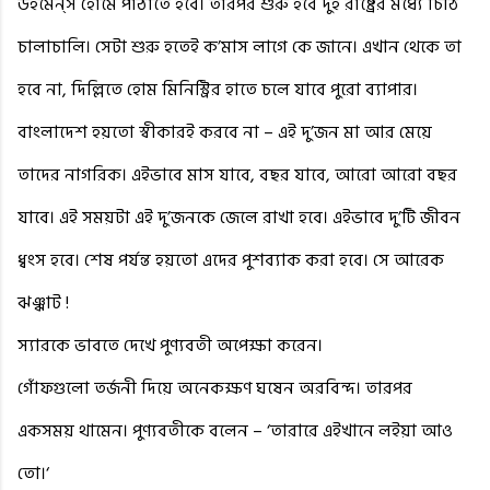
উইমেন্‌স হোমে পাঠাতে হবে। তারপর শুরু হবে দুই রাষ্ট্রের মধ্যে চিঠি
চালাচালি। সেটা শুরু হতেই ক’মাস লাগে কে জানে। এখান থেকে তা
হবে না, দিল্লিতে হোম মিনিস্ট্রির হাতে চলে যাবে পুরো ব্যাপার।
বাংলাদেশ হয়তো স্বীকারই করবে না – এই দু’জন মা আর মেয়ে
তাদের নাগরিক। এইভাবে মাস যাবে, বছর যাবে, আরো আরো বছর
যাবে। এই সময়টা এই দু’জনকে জেলে রাখা হবে। এইভাবে দু’টি জীবন
ধ্বংস হবে। শেষ পর্যন্ত হয়তো এদের পুশব্যাক করা হবে। সে আরেক
ঝঞ্ঝাট !
স্যারকে ভাবতে দেখে পুণ্যবতী অপেক্ষা করেন।
গোঁফগুলো তর্জনী দিয়ে অনেকক্ষণ ঘষেন অরবিন্দ। তারপর
একসময় থামেন। পুণ্যবতীকে বলেন – ‘তারারে এইখানে লইয়া আও
তো।‘