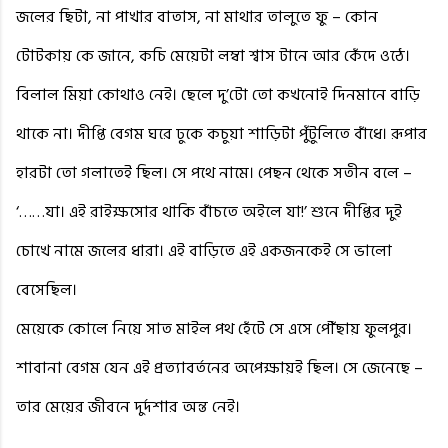
জলের ছিটা, না পাখার বাতাস, না মাথার তালুতে ফু – কোন
টোটকায় কে জানে, কচি মেয়েটা লম্বা শ্বাস টানে আর কেঁদে ওঠে।
বিলাল মিয়া কোথাও নেই। ছেলে দু’টো তো কখনোই দিনমানে বাড়ি
থাকে না। দীপ্তি বেগম ঘরে ঢুকে কচুয়া শাড়িটা পুঁটুলিতে বাঁধে। রূপার
হারটা তো গলাতেই ছিল। সে পথে নামে। পেছন থেকে সতীন বলে –
‘……যা। এই রাইক্ষসোর থাকি বাঁচতে অইলে যা!’ শুনে দীপ্তির দুই
চোখে নামে জলের ধারা। এই বাড়িতে এই একজনকেই সে ভালো
বেসেছিল।
মেয়েকে কোলে নিয়ে সাত মাইল পথ হেঁটে সে এসে পৌঁছায় ফুলপুর।
শাবানা বেগম যেন এই প্রত্যাবর্তনের অপেক্ষায়ই ছিল। সে জেনেছে –
তার মেয়ের জীবনে দুর্দশার অন্ত নেই।