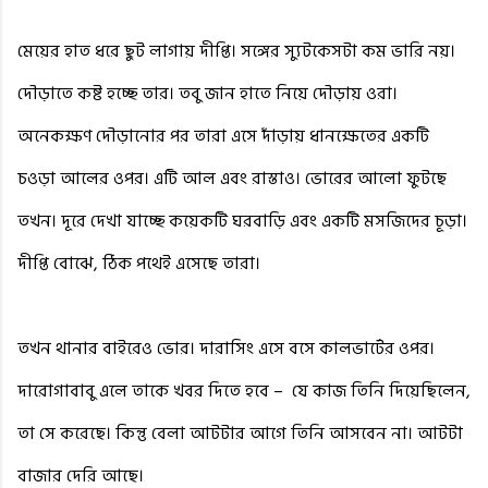
মেয়ের হাত ধরে ছুট লাগায় দীপ্তি। সঙ্গের স্যুটকেসটা কম ভারি নয়।
দৌড়াতে কষ্ট হচ্ছে তার। তবু জান হাতে নিয়ে দৌড়ায় ওরা।
অনেকক্ষণ দৌড়ানোর পর তারা এসে দাঁড়ায় ধানক্ষেতের একটি
চওড়া আলের ওপর। এটি আল এবং রাস্তাও। ভোরের আলো ফুটছে
তখন। দূরে দেখা যাচ্ছে কয়েকটি ঘরবাড়ি এবং একটি মসজিদের চূড়া।
দীপ্তি বোঝে, ঠিক পথেই এসেছে তারা।
তখন থানার বাইরেও ভোর। দারাসিং এসে বসে কালভার্টের ওপর।
দারোগাবাবু এলে তাকে খবর দিতে হবে –
যে কাজ তিনি দিয়েছিলেন,
তা সে করেছে। কিন্তু বেলা আটটার আগে তিনি আসবেন না। আটটা
বাজার দেরি আছে।