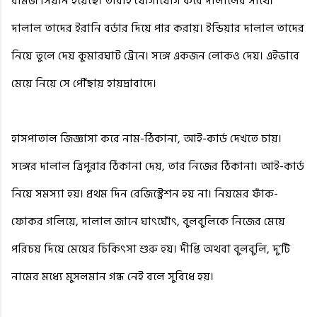
রমিজ সিয়ান হয়েছে। তারাই যোগাযোগ করে দালালের সাথে।
দালাল তাদের ইরানি বর্ডার দিয়ে পার করায়। ইন্ডিয়ার দালাল তাদের
নিয়ে তুলে দেয় কুমারঘাট ট্রেনে। সঙ্গে একজন লোকও দেয়। এইভাবে
মেয়ে নিয়ে সে পৌঁছায় হায়দ্রাবাদে।
হাসপাতাল জিজ্ঞাসা করে নাম-ঠিকানা, আই-কার্ড দেখতে চায়।
সঙ্গের দালাল ত্রিপুরার ঠিকানা দেয়, তার নিজের ঠিকানা। আই-কার্ড
নিয়ে সমস্যা হয়। প্রথম দিন রেজিস্ট্রেশন হয় না। নিয়মের ফাঁক-
ফোকর গলিয়ে, দালাল জানে ঘাৎঘোঁৎ, বুলবুলিকে নিজের মেয়ে
পরিচয় দিয়ে মেয়ের চিকিৎসা শুরু হয়। দীপ্তি অথবা বুলবুলি, দু’টি
নামের মধ্যে মুসলমান গন্ধ নেই বলে সুবিধে হয়।