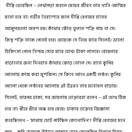
দীপ্তি ভেবেছিল – লেখাপড়া করলে মেয়ের জীবন তার নানি-আম্মির
মতো হবে না। গভীর নৈরাশ্যের ফলে দীপ্তি বেগমের হাতের
আঙ্গুলগুলো অবশ হয়। কাঁথার ফোঁড় তুলতে শক্তি পায় না সে।
কিন্তু শক্তি তাকে পেতেই হবে। মেয়েকে সে নিয়ে যাবে সিলেট। ভালো
চিকিৎসা পেলে নিশ্চয় সেরে যাবে চোখ। টাকা লাগবে। রোজগার
বাড়ানোর জন্য দিনরাত কাঁথার ফোড় তোলে সে। রাতে কুপির
আলোয় কাজ করা মুশকিল। সে কিনে আনে একটি লন্ঠন। কুপির
আলো থেকে লন্ঠনের আলোয় এই উত্তরন তার মনোবল বাড়ায়।
সিলেট, তারপর ঢাকা, সব জায়গায় ডাক্তাররা বলেন – এই চোখ ঠিক
হবে না। ধীরে ধীরে অন্ধ হবে মেয়ে। ঢাকার ডাক্তার জিজ্ঞাসা
করেছিলেন – ‘মাথায় চোট পাইছিল কোনোদিন’? দীপ্তি বেগমের মনে
পড়ে – কচি মেয়েকে উঠানে আছাড় মেরে ফেলেছিল বিলাল মিয়া।