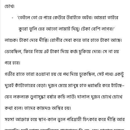
চোখ।
-
‘তেইলে তো হে পারে কেউরে উবাইতে অইব। আমরা তাইরে
কুরো তুলি হের আতো লামাই দিমু। টেকা বেশি লাগব।‘
লাগুক। টাকা দেবে দীপ্তি। রোগীর সেবা করে তার হাতে টাকা আছে।
ভেবেছিল, ফিরে গিয়ে এই টাকা দিয়ে কর্জ চুকিয়ে দেবে। সে না হয়
পরে হবে।
গভীর রাতে তারা রওয়ানা হয় যে পথ দিয়ে ঢুকেছিল, সেই পথে। একটু
দুরেই কাঁটাতারের বেড়া। দুজন মেয়ে মানুষ হাত ধরাধরি করে হাঁটছে–
যেন লকলকে ডুগাসুদ্ধা বর্ষার কচি লাউ। দালাল দুজন চোখে চোখে
কথা বলে। তাদের কামদণ্ড অস্থির হয়।
সহসা আক্রান্ত হয়ে স্থান-কাল ভুলে পরিত্রাহী চিৎকার করে দীপ্তি আর