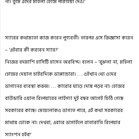
না। তুমি এদের মহিলা হোমে পাঠাইয়া দেও।‘
স্যারের কথামতো কাজ করেন পুণ্যবতী। তারপর এসে জিজ্ঞাসা করেন
– ‘এইবার কী করবেন স্যার?’
নিজের বদমাশি হাসিটি হাসেন অরবিন্দ। বলেন – ‘বুঝলা না, মহিলা
হোমের দেয়াল চাইরদিকে ভাঙ্গাচোরা। . . . ওইখান থ্যে ওদের
ভাগানের ব্যবস্থা করুম। . . . কারোর ঘাড়ে দোষ পড়ব না। হোমের
বাউন্ডারি ওয়াল রিপেয়ারের লাইগ্যা দুই বছর আগেই চিঠি গেছে
সরকারের কাছে। মেয়েলোকও ভাগতে পারে, এই কথা সরকারের
মাথায় ঢোকে না। দেখবা, এরারে ভাগাইলে রাতারাতি রিপেয়ার
স্যাংশন হইব!‘