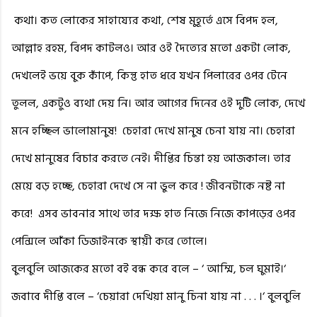
কথা। কত লোকের সাহায্যের কথা, শেষ মুহূর্তে এসে বিপদ হল,
আল্লাহ রহম, বিপদ কাটলও। আর ওই দৈত্যের মতো একটা লোক,
দেখলেই ভয়ে বুক কাঁপে, কিন্তু হাত ধরে যখন পিলারের ওপর টেনে
তুলল, একটুও ব্যথা দেয় নি। আর আগের দিনের ওই দুটি লোক, দেখে
মনে হচ্ছিল ভালোমানুষ!
চেহারা দেখে মানুষ চেনা যায় না। চেহারা
দেখে মানুষের বিচার করতে নেই। দীপ্তির চিন্তা হয় আজকাল। তার
মেয়ে বড় হচ্ছে, চেহারা দেখে সে না ভুল করে ! জীবনটাকে নষ্ট না
করে!
এসব ভাবনার সাথে তার দক্ষ হাত নিজে নিজে কাপড়ের ওপর
পেন্সিলে আঁকা ডিজাইনকে স্থায়ী করে তোলে।
বুলবুলি আজকের মতো বই বন্ধ করে বলে – ‘ আম্মি, চল ঘুমাই।‘
জবাবে দীপ্তি বলে – ‘চেয়ারা দেখিয়া মানু চিনা যায় না . . . ।‘ বুলবুলি