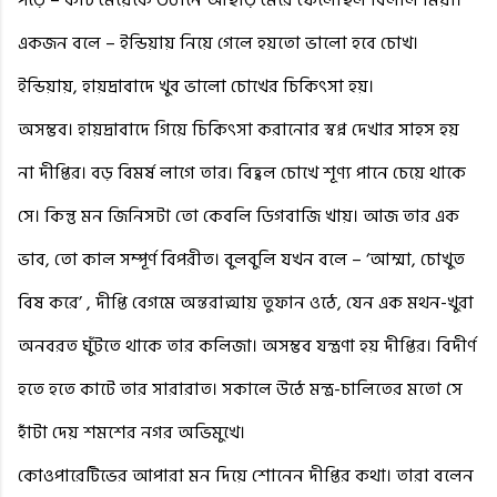
একজন বলে – ইন্ডিয়ায় নিয়ে গেলে হয়তো ভালো হবে চোখ।
ইন্ডিয়ায়, হায়দ্রাবাদে খুব ভালো চোখের চিকিৎসা হয়।
অসম্ভব। হায়দ্রাবাদে গিয়ে চিকিৎসা করানোর স্বপ্ন দেখার সাহস হয়
না দীপ্তির। বড় বিমর্ষ লাগে তার। বিহ্বল চোখে শূণ্য পানে চেয়ে থাকে
সে। কিন্তু মন জিনিসটা তো কেবলি ডিগবাজি খায়। আজ তার এক
ভাব, তো কাল সম্পূর্ণ বিপরীত। বুলবুলি যখন বলে – ‘আম্মা, চোখুত
বিষ করে’ , দীপ্তি বেগমে অন্তরাত্মায় তুফান ওঠে, যেন এক মথন-খুরা
অনবরত ঘুঁটতে থাকে তার কলিজা। অসম্ভব যন্ত্রণা হয় দীপ্তির। বিদীর্ণ
হতে হতে কাটে তার সারারাত। সকালে উঠে মন্ত্র-চালিতের মতো সে
হাঁটা দেয় শমশের নগর অভিমুখে।
কোওপারেটিভের আপারা মন দিয়ে শোনেন দীপ্তির কথা। তারা বলেন