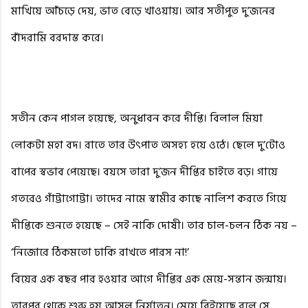
মাখিয়ে আঁচড়ে দেয়, ভাত বেড়ে খাওয়ায়। আর সতীপুত দু’জনের
বাঁদরামি বরদাস্ত করে।
সতীন কেন পাগল হয়েছে, অনুধাবন করে দীপ্তি। বিলাল মিয়া
লোকটা মহা বদ। রাতে তার উৎপাত অসহ্য হয়ে ওঠে। ছেলে দু’টোও
বাপের স্বভাব পেয়েছে। বয়সে তারা দু’জন দীপ্তির চাইতে বড়। গায়ে
গতরেও গাঁট্টাগোট্টা। তাদের নামে স্বামীর কাছে নালিশ করতে গিয়ে
দীপ্তিকে শুনতে হয়েছে – সেই নাকি দোষী। তার চাল-চলন ঠিক নয় –
‘নিজোরে ঠিকমতো ঢাকি রাখতে পারস না!’
বিয়ের এক বছর পার হওয়ার আগে দীপ্তির এক মেয়ে-সন্তান জন্মায়।
তারপর থেকে শুরু হয় আসল নির্যাতন। মেয়ে বিইয়েছে বলে সে