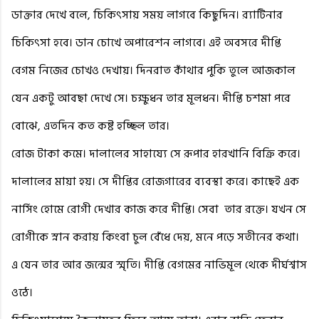
ডাক্তার দেখে বলে, চিকিৎসায় সময় লাগবে কিছুদিন। র‍্যাটিনার
চিকিৎসা হবে। ডান চোখে অপারেশন লাগবে। এই অবসরে দীপ্তি
বেগম নিজের চোখও দেখায়। দিনরাত কাঁথার পুকি তুলে আজকাল
যেন একটু আবছা দেখে সে। চক্ষুধন তার মূলধন। দীপ্তি চশমা পরে
বোঝে, এতদিন কত কষ্ট হচ্ছিল তার।
রোজ টাকা কমে। দালালের সাহায্যে সে রূপার হারখানি বিক্রি করে।
দালালের মায়া হয়। সে দীপ্তির রোজগারের ব্যবস্থা করে। কাছেই এক
নার্সিং হোমে রোগী দেখার কাজ করে দীপ্তি। সেবা
তার রক্তে। যখন সে
রোগীকে স্নান করায় কিংবা চুল বেঁধে দেয়, মনে পড়ে সতীনের কথা।
এ যেন তার আর জন্মের স্মৃতি। দীপ্তি বেগমের নাভিমূল থেকে দীর্ঘশ্বাস
ওঠে।