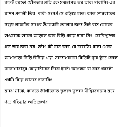
বলেই হয়তো যৌনতার প্রতি এক মজ্জাগত ভয় তার। দারাসিং-এর
যাপন প্রণালী ভিন্ন। নারী-সংসর্গ সে এড়িয়ে চলে। কাল শেষরাতের
সবুজ লাফটির সাথের উগ্রগন্ধটি ভোলার জন্য উঠে বসে ভোরের
হাওয়াকে হাতের আড়াল করে বিড়ি ধরায় দারা সিং। যোনিপুষ্পের
গন্ধ তার জন্য নয়। হঠাৎ কী মনে করে, যে দারাসিং রাস্তা থেকে
আধপোড়া বিড়ি উঠিয়ে খায়, সদ্যোধরানো বিড়িটি দূরে ছুঁড়ে ফেলে
দারোগাবাবুর কোয়ার্টারের দিকে হাঁটে। অপেক্ষা না করে খবরটা
এখনি দিয়ে আসবে দারাসিং।
মাঝে মাঝে, কাপড়ে কাঁথাফোড় তুলতে তুলতে দীপ্তিবেগমের মনে
পড়ে ইন্ডিয়ার অভিজ্ঞতার